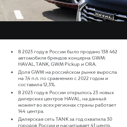
Тест-драйв
СЕРВИСНОЕ ОБСЛУЖИВАНИЕ
О дилере
Трейд-ин
Нулевое ТО
Наша команда
DARGO
DARGO X
Программа «Помощь на дороге»
Контакты
от 3 199 000 ₽
от 3 499 000 ₽
КРЕДИТ И СТРАХОВАНИЕ
Регламенты технического обслуживания
Кредитный калькулятор
Электронный ПТС
В 2023 году в России было продано 138 462
Страхование
автомобиля брендов концерна GWM:
Кредит
HAVAL, TANK, GWM Pickup и ORA.
ПОДДЕРЖКА
F7
F7X
Доля GWM на российском рынке выросла
GWM Безопасность
от 2 899 000 ₽
от 3 599 000 ₽
на 7,4 п.п. по сравнению с 2022 годом и
КОРПОРАТИВНЫМ КЛИЕНТАМ
Гарантия HAVAL
составила 12,3%.
Для малого бизнеса
Мобильное приложение GWM
В 2023 году в России открылось 23 новых
дилерских центров HAVAL, на данный
Корпоративным клиентам
Программа «HAVAL Защита+»
момент во всех регионах страны работает
Крупным корпоративным клиентам
Руководства по эксплуатации
144 центра.
POER
от 3 449 000 ₽
Система управления автопарком
Подписки
Дилерская сеть TANK за год охватила 30
городов России и насчитывает 41 центр.