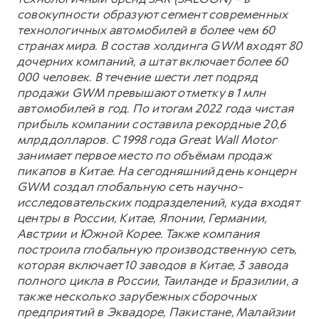
совокупности образуют сегмент современных
технологичных автомобилей в более чем 60
странах мира. В состав холдинга GWM входят 80
дочерних компаний, а штат включает более 60
000 человек. В течение шести лет подряд
продажи GWM превышают отметку в 1 млн
автомобилей в год. По итогам 2022 года чистая
прибыль компании составила рекордные 20,6
млрд долларов. С 1998 года Great Wall Motor
занимает первое место по объёмам продаж
пикапов в Китае. На сегодняшний день концерн
GWM создал глобальную сеть научно-
исследовательских подразделений, куда входят
центры в России, Китае, Японии, Германии,
Австрии и Южной Корее. Также компания
построила глобальную производственную сеть,
которая включает 10 заводов в Китае, 3 завода
полного цикла в России, Таиланде и Бразилии, а
также несколько зарубежных сборочных
предприятий в Эквадоре, Пакистане, Малайзии