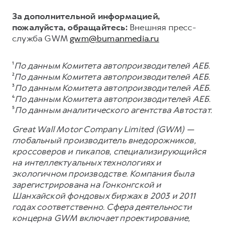
За дополнительной информацией,
пожалуйста, обращайтесь:
Внешняя пресс-
служба GWM
gwm@bumanmedia.ru
¹
По данным Комитета автопроизводителей АЕБ.
²
По данным Комитета автопроизводителей АЕБ.
³
По данным Комитета автопроизводителей АЕБ.
⁴
По данным Комитета автопроизводителей АЕБ.
⁵
По данным аналитического агентства Автостат.
Great Wall Motor Company Limited (GWM) —
глобальный производитель внедорожников,
кроссоверов и пикапов, специализирующийся
на интеллектуальных технологиях и
экологичном производстве. Компания была
зарегистрирована на Гонконгской и
Шанхайской фондовых биржах в 2003 и 2011
годах соответственно. Сфера деятельности
концерна GWM включает проектирование,