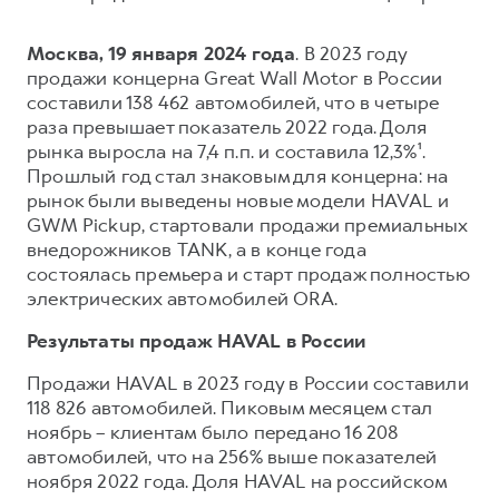
Сервис для корпоративных клиентов
HAVAL Лизинг
АКСЕССУАРЫ HAVAL
Москва, 19 января 2024 года
. В 2023 году
Автомобильные аксессуары
продажи концерна Great Wall Motor в России
составили 138 462 автомобилей, что в четыре
АКСЕССУАРЫ HAVAL
Коллекция CITY
раза превышает показатель 2022 года. Доля
Автомобильные аксессуары
Коллекция Базовая
рынка выросла на 7,4 п.п. и составила 12,3%¹.
Прошлый год стал знаковым для концерна: на
Коллекция CITY
Коллекция Детская
рынок были выведены новые модели HAVAL и
Коллекция Базовая
GWM Pickup, стартовали продажи премиальных
внедорожников TANK, а в конце года
Коллекция Детская
состоялась премьера и старт продаж полностью
электрических автомобилей ORA.
Результаты продаж HAVAL в России
Продажи HAVAL в 2023 году в России составили
118 826 автомобилей. Пиковым месяцем стал
ноябрь – клиентам было передано 16 208
автомобилей, что на 256% выше показателей
ноября 2022 года. Доля HAVAL на российском