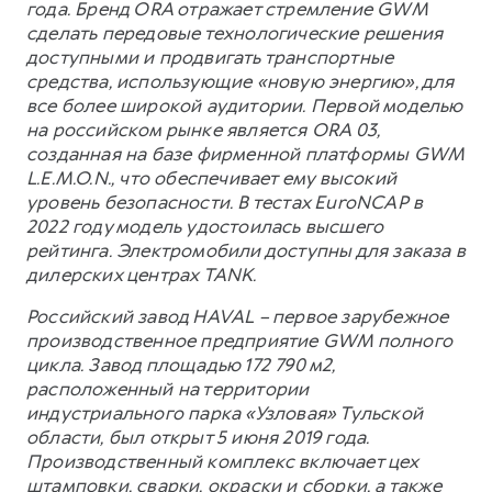
года. Бренд ORA отражает стремление GWM
сделать передовые технологические решения
доступными и продвигать транспортные
средства, использующие «новую энергию», для
все более широкой аудитории. Первой моделью
на российском рынке является ORA 03,
созданная на базе фирменной платформы GWM
L.E.M.O.N., что обеспечивает ему высокий
уровень безопасности. В тестах EuroNCAP в
2022 году модель удостоилась высшего
рейтинга. Электромобили доступны для заказа в
дилерских центрах TANK.
Российский завод HAVAL – первое зарубежное
производственное предприятие GWM полного
цикла. Завод площадью 172 790 м2,
расположенный на территории
индустриального парка «Узловая» Тульской
области, был открыт 5 июня 2019 года.
Производственный комплекс включает цех
штамповки, сварки, окраски и сборки, а также