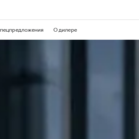
пецпредложения
О дилере