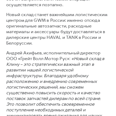
Сервис для корпоративных клиентов
осуществляется поэтапно.
HAVAL Лизинг
АКСЕССУАРЫ HAVAL
Новый склад станет важнейшим логистическим
Автомобильные аксессуары
центром для GWM в России: именно отсюда
оригинальные автозапчасти, расходные
АКСЕССУАРЫ HAVAL
Коллекция CITY
материалы и аксессуары будут доставляться в
Автомобильные аксессуары
Коллекция Базовая
дилерские центры HAVAL и TANK в России и
Коллекция CITY
Коллекция Детская
Белоруссии.
Коллекция Базовая
Андрей Акифьев, исполнительный директор
ООО «Грейт Волл Мотор Рус»:
«Новый склад в
Коллекция Детская
Клину – это стратегически важный этап в
развитии нашей логистической
инфраструктуры. Благодаря удобному
расположению и внедрению современных
логистических решений, мы сможем
существенно повысить скорость и качество
поставок запчастей дилерам по всей стране.
Это позволит обеспечить своевременное
поступление необходимых деталей и
минимизировать время ожидания для наших