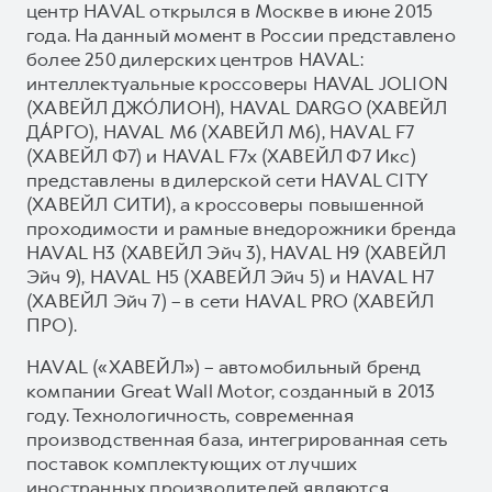
центр HAVAL открылся в Москве в июне 2015
года. На данный момент в России представлено
более 250 дилерских центров HAVAL:
интеллектуальные кроссоверы HAVAL JOLION
(ХАВЕЙЛ ДЖО́ЛИОН), HAVAL DARGO (ХАВЕЙЛ
ДА́РГО), HAVAL М6 (ХАВЕЙЛ M6), HAVAL F7
(ХАВЕЙЛ Ф7) и HAVAL F7x (ХАВЕЙЛ Ф7 Икс)
представлены в дилерской сети HAVAL CITY
(ХАВЕЙЛ СИТИ), а кроссоверы повышенной
проходимости и рамные внедорожники бренда
HAVAL H3 (ХАВЕЙЛ Эйч 3), HAVAL H9 (ХАВЕЙЛ
Эйч 9), HAVAL H5 (ХАВЕЙЛ Эйч 5) и HAVAL H7
(ХАВЕЙЛ Эйч 7) – в сети HAVAL PRO (ХАВЕЙЛ
ПРО).
HAVAL («ХАВЕЙЛ») – автомобильный бренд
компании Great Wall Motor, созданный в 2013
году. Технологичность, современная
производственная база, интегрированная сеть
поставок комплектующих от лучших
иностранных производителей являются