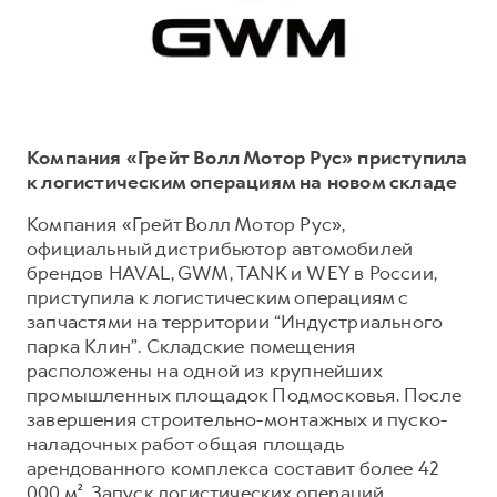
Тест-драйв
СЕРВИСНОЕ ОБСЛУЖИВАНИЕ
О дилере
Трейд-ин
Нулевое ТО
Наша команда
DARGO
DARGO X
Программа «Помощь на дороге»
Контакты
от 3 199 000 ₽
от 3 499 000 ₽
КРЕДИТ И СТРАХОВАНИЕ
Регламенты технического обслуживания
Компания «Грейт Волл Мотор Рус» приступила
Кредитный калькулятор
Электронный ПТС
к логистическим операциям на новом складе
Страхование
Компания «Грейт Волл Мотор Рус»,
официальный дистрибьютор автомобилей
Кредит
ПОДДЕРЖКА
брендов HAVAL, GWM, TANK и WEY в России,
F7
F7X
GWM Безопасность
от 2 899 000 ₽
от 3 599 000 ₽
приступила к логистическим операциям с
запчастями на территории “Индустриального
КОРПОРАТИВНЫМ КЛИЕНТАМ
Гарантия HAVAL
парка Клин”. Складские помещения
Для малого бизнеса
Мобильное приложение GWM
расположены на одной из крупнейших
Корпоративным клиентам
Программа «HAVAL Защита+»
промышленных площадок Подмосковья. После
завершения строительно-монтажных и пуско-
Крупным корпоративным клиентам
Руководства по эксплуатации
наладочных работ общая площадь
POER
от 3 449 000 ₽
Система управления автопарком
Подписки
арендованного комплекса составит более 42
000 м². Запуск логистических операций