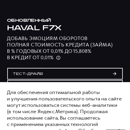
ОБНОВЛЕННЫЙ
HAVAL F7X
ДОБАВЬ ЭМОЦИЯМ ОБОРОТОВ
ПОЛНАЯ СТОИМОСТЬ КРЕДИТА (ЗАЙМА)
В % ГОДОВЫХ ОТ 0,01% ДО 15,808%
В КРЕДИТ ОТ 0,01%
ТЕСТ-ДРАЙВ
ПОЛУЧИТЬ ПРЕДЛОЖЕНИЕ
Для обеспечения оптимальной работы
и улучшения пользовательского опыта на сайте
могут использоваться системы веб-аналитики
ОЦЕНИВАЙТЕ СВОИ ФИНАНСОВЫЕ
(в том числе Яндекс.Метрика). Продолжая
ВОЗМОЖНОСТИ И РИСКИ
использование сайта, Вы соглашаетесь
ИЗУЧИТЕ ВСЕ УСЛОВИЯ КРЕДИТА (ЗАЙМА) НА
с применением указанных технологий
САЙТЕ: