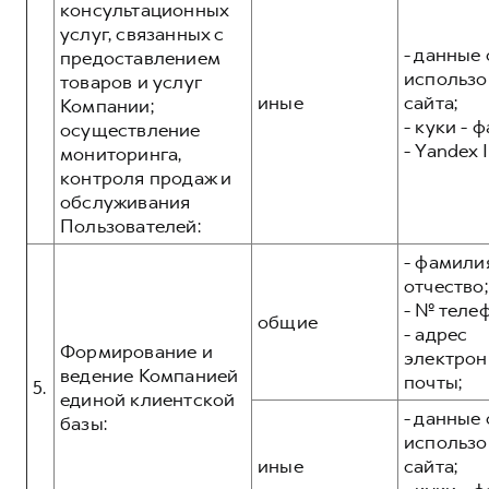
консультационных
услуг, связанных с
- данные 
предоставлением
использо
товаров и услуг
иные
сайта;
Компании;
- куки - 
осуществление
- Yandex I
мониторинга,
контроля продаж и
обслуживания
Пользователей:
- фамилия
отчество;
- № теле
общие
- адрес
Формирование и
электрон
ведение Компанией
почты;
5.
единой клиентской
- данные 
базы:
использо
иные
сайта;