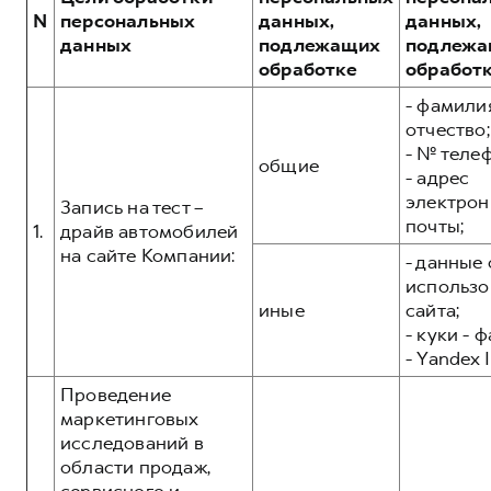
Сервис для корпоративных клиентов
POER
N
персональных
данных,
данных,
от 3 449 000 ₽
HAVAL Лизинг
АКСЕССУАРЫ HAVAL
данных
подлежащих
подлежа
обработке
обработ
Автомобильные аксессуары
- фамилия
АКСЕССУАРЫ HAVAL
Коллекция CITY
отчество;
Автомобильные аксессуары
Коллекция Базовая
- № теле
общие
- адрес
Коллекция CITY
Коллекция Детская
электрон
Запись на тест –
Коллекция Базовая
почты;
1.
драйв автомобилей
Коллекция Детская
на сайте Компании:
- данные 
использо
иные
сайта;
- куки - 
- Yandex I
Проведение
маркетинговых
исследований в
области продаж,