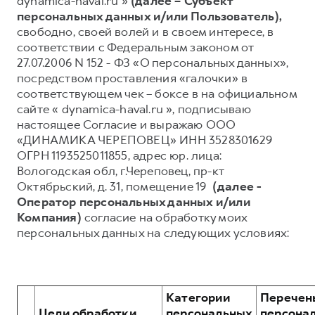
dynamica-haval.ru »
(далее – Субъект
персональных данных и/или Пользователь),
Тест-драйв
СЕРВИСНОЕ ОБСЛУЖИВАНИЕ
О дилере
свободно, своей волей и в своем интересе, в
Трейд-ин
Нулевое ТО
Наша команда
соответствии с Федеральным законом от
27.07.2006 N 152 - ФЗ «О персональных данных»,
Программа «Помощь на дороге»
Контакты
посредством проставления «галочки» в
DARGO
DARGO X
КРЕДИТ И СТРАХОВАНИЕ
Регламенты технического обслуживания
соответствующем чек – боксе в на официальном
от 3 199 000 ₽
от 3 499 000 ₽
сайте « dynamica-haval.ru », подписываю
Кредитный калькулятор
Электронный ПТС
настоящее Согласие и выражаю ООО
Страхование
«ДИНАМИКА ЧЕРЕПОВЕЦ» ИНН 3528301629
ОГРН 1193525011855, адрес юр. лица:
Кредит
ПОДДЕРЖКА
Вологодская обл, г.Череповец, пр-кт
GWM Безопасность
Октябрьский, д. 31, помещение 19
(далее -
Оператор персональных данных и/или
F7
F7X
КОРПОРАТИВНЫМ КЛИЕНТАМ
Гарантия HAVAL
от 2 899 000 ₽
от 3 599 000 ₽
Компания)
согласие на обработку моих
Для малого бизнеса
Мобильное приложение GWM
персональных данных на следующих условиях:
Корпоративным клиентам
Программа «HAVAL Защита+»
Крупным корпоративным клиентам
Руководства по эксплуатации
Система управления автопарком GWM Fleet
Подписки
Категории
Перечен
Цели обработки
персональных
персона