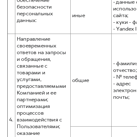
обеспечение
- данные 
безопасности
использо
персональных
иные
сайта;
данных:
- куки - 
- Yandex I
Направление
своевременных
ответов на запросы
и обращения,
- фамилия
связанные с
отчество;
товарами и
- № теле
услугами,
общие
- адрес
предоставляемыми
электрон
Компанией и ее
почты;
партнерами;
оптимизация
процессов
4.
взаимодействия с
Пользователями;
оказание