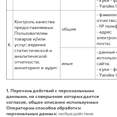
- куки - 
- Yandex I
- фамилия
отчество;
Контроль качества
- № теле
предоставляемых
общие
- адрес
Пользователям
электрон
товаров и/или
почты;
6.
услуг; ведение
статистической и
- данные 
аналитической
использо
отчетности;
иные
сайта;
мониторинг и аудит:
- куки - 
- Yandex I
1. Перечень действий с персональными
данными, на совершение которых дается
согласие, общее описание используемых
Оператором способов обработки
персональных данных:
любые действия