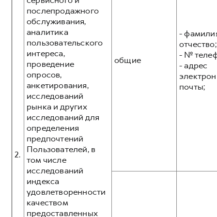
сервисного и
послепродажного
обслуживания,
аналитика
- фамилия
пользовательского
отчество;
интереса,
- № теле
общие
проведение
- адрес
опросов,
электрон
анкетирования,
почты;
исследований
рынка и других
исследований для
определения
предпочтений
Пользователей, в
2.
том числе
исследований
индекса
удовлетворенности
качеством
предоставленных