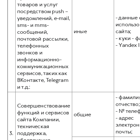
товаров и услуг
посредством push –
- данные 
уведомлений, e-mail,
использо
sms- и mms-
иные
сайта;
сообщений,
- куки - 
почтовой рассылки,
- Yandex I
телефонных
звонков и
информационно-
коммуникационных
сервисов, таких как
ВКонтакте, Telegram
и т.д.:
- фамилия
отчество;
Совершенствование
- № теле
функций и сервисов
общие
- адрес
сайта Компании,
электрон
техническая
почты;
3.
поддержка,