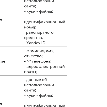
использовании
сайта;
- куки - файлы;
-
е
идентификационный
номер
транспортного
средства;
- Yandex ID.
- фамилия, имя,
отчество;
ие
- № телефона;
- адрес электронной
почты;
- данные об
использовании
сайта;
- куки - файлы;
-
е
идентификационный