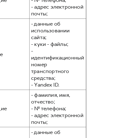
ие
- № телефона;
- адрес электронной
почты;
- данные об
использовании
сайта;
- куки - файлы;
-
е
идентификационный
номер
транспортного
средства;
- Yandex ID.
- фамилия, имя,
отчество;
ие
- № телефона;
- адрес электронной
почты;
- данные об