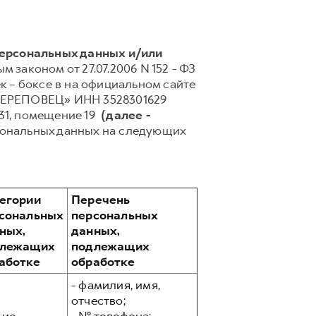
персональных данных и/или
 законом от 27.07.2006 N 152 - ФЗ
 – боксе в на официальном сайте
 ЧЕРЕПОВЕЦ» ИНН 3528301629
. 31, помещение 19
(далее -
сональных данных на следующих
егории
Перечень
сональных
персональных
ных,
данных,
длежащих
подлежащих
аботке
обработке
- фамилия, имя,
отчество;