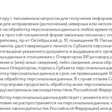
атору с письменным запросом для получения информа
же для исправления (дополнения) неверных или непол
е на обработку персональных данных в любое время 
 в простой письменной форме заказным письмом с о
ереповец, пр-кт Октябрьский, д. 31, помещение 19. Пи
мента, удостоверяющего личность Субъекта персонал
дате выдачи указанного документа и выдавшем его орг
ных данных в отношениях с Оператором (№ договора, 
ение и (или) иные сведения), либо сведения, иным о
ных Оператором, подпись Субъекта персональных дан
тку персональных данных в срок, не превышающий 30 
на обработку персональных данных. В случае отзыва С
тор вправе продолжить обработку моих персональных
редусмотренным законодательством Российской Федер
ботку персональных данных действует с момента его 
условие не распространяется на персональные данные,
нения законодательства Российской Федерации) или до