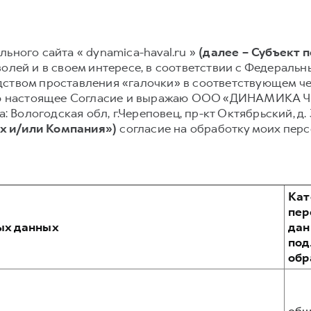
ьного сайта « dynamica-haval.ru »
(далее – Субъект 
олей и в своем интересе, в соответствии с Федеральным
ством проставления «галочки» в соответствующем чек
ываю настоящее Согласие и выражаю ООО «ДИНАМИКА
а: Вологодская обл, г.Череповец, пр-кт Октябрьский, д
х и/или Компания»)
согласие на обработку моих пер
Кат
пер
ых данных
дан
по
обр