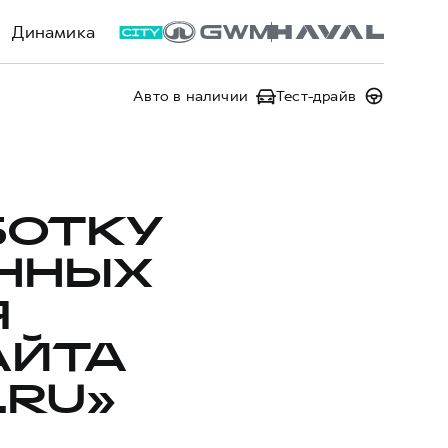
Динамика
Авто в наличии
Тест-драйв
БОТКУ
ННЫХ
Я
АЙТА
.RU»