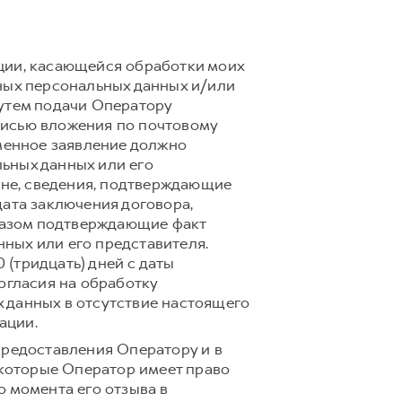
ции, касающейся обработки моих
ных персональных данных и/или
путем подачи Оператору
писью вложения по почтовому
сьменное заявление должно
ьных данных или его
ане, сведения, подтверждающие
дата заключения договора,
бразом подтверждающие факт
ных или его представителя.
(тридцать) дней с даты
огласия на обработку
 данных в отсутствие настоящего
ации.
предоставления Оператору и в
 которые Оператор имеет право
 момента его отзыва в