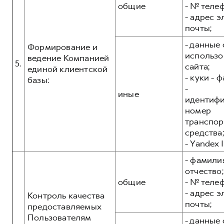
общие
- № теле
- адрес 
почты;
- данные 
Формирование и
использо
ведение Компанией
5.
сайта;
единой клиентской
- куки - 
базы:
-
иные
идентиф
номер
транспор
средства;
- Yandex I
- фамилия
отчество;
общие
- № теле
- адрес 
Контроль качества
почты;
предоставляемых
Пользователям
- данные 