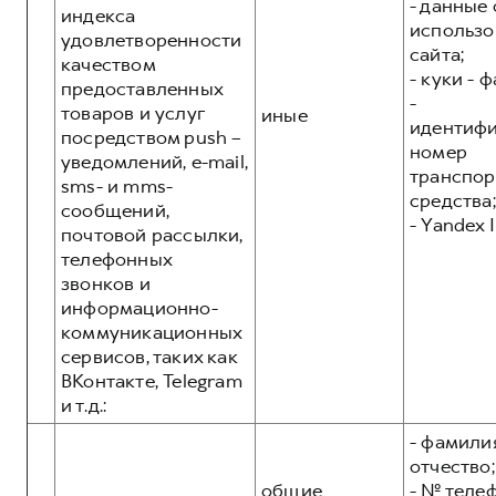
- данные 
индекса
использо
удовлетворенности
сайта;
качеством
- куки - 
предоставленных
-
товаров и услуг
иные
идентиф
посредством push –
номер
уведомлений, e-mail,
транспор
sms- и mms-
средства;
сообщений,
- Yandex I
почтовой рассылки,
телефонных
звонков и
информационно-
коммуникационных
сервисов, таких как
ВКонтакте, Telegram
и т.д.:
- фамилия
отчество;
общие
- № теле