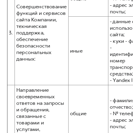
- адрес 
Совершенствование
почты;
функций и сервисов
сайта Компании,
- данные 
техническая
использо
3.
поддержка,
сайта;
обеспечение
- куки - 
безопасности
-
иные
персональных
идентиф
данных:
номер
транспор
средства;
- Yandex I
Направление
своевременных
- фамилия
ответов на запросы
отчество;
и обращения,
общие
- № теле
связанные с
- адрес 
товарами и
почты;
услугами,