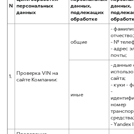
Сервис для корпоративных клиентов
N
персональных
данных,
данных,
HAVAL Лизинг
АКСЕССУАРЫ HAVAL
данных
подлежащих
подлежа
обработке
обработ
Автомобильные аксессуары
- фамилия
АКСЕССУАРЫ HAVAL
Коллекция CITY
отчество;
Автомобильные аксессуары
Коллекция Базовая
общие
- № теле
- адрес 
Коллекция CITY
Коллекция Детская
почты;
Коллекция Базовая
- данные 
Коллекция Детская
использо
Проверка VIN на
1.
сайта;
сайте Компании:
- куки - 
-
иные
идентиф
номер
транспор
средства;
- Yandex I