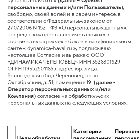
dynamica-haval.ru »
(далее – Субъект
персональных данных и/или Пользователь),
Тест-драйв
СЕРВИСНОЕ ОБСЛУЖИВАНИЕ
О дилере
свободно, своей волей и в своем интересе, в
Трейд-ин
Нулевое ТО
Наша команда
соответствии с Федеральным законом от
27.07.2006 N 152 - ФЗ «О персональных данных»,
DARGO
DARGO X
Программа «Помощь на дороге»
Контакты
от 3 199 000 ₽
от 3 499 000 ₽
посредством проставления «галочки» в
КРЕДИТ И СТРАХОВАНИЕ
Регламенты технического обслуживания
соответствующем чек – боксе в на официальном
сайте « dynamica-haval.ru », подписываю
Кредитный калькулятор
Электронный ПТС
настоящее Согласие и выражаю ООО
Страхование
«ДИНАМИКА ЧЕРЕПОВЕЦ» ИНН 3528301629
ОГРН 1193525011855, адрес юр. лица:
Кредит
ПОДДЕРЖКА
Вологодская обл, г.Череповец, пр-кт
F7
F7X
GWM Безопасность
от 2 899 000 ₽
от 3 599 000 ₽
Октябрьский, д. 31, помещение 19
(далее -
Оператор персональных данных и/или
КОРПОРАТИВНЫМ КЛИЕНТАМ
Гарантия HAVAL
Компания)
согласие на обработку моих
Для малого бизнеса
Мобильное приложение GWM
персональных данных на следующих условиях:
Корпоративным клиентам
Программа «HAVAL Защита+»
Крупным корпоративным клиентам
Руководства по эксплуатации
POER
от 3 449 000 ₽
Система управления автопарком GWM Fleet
Подписки
Категории
Перечен
Цели обработки
персональных
персона