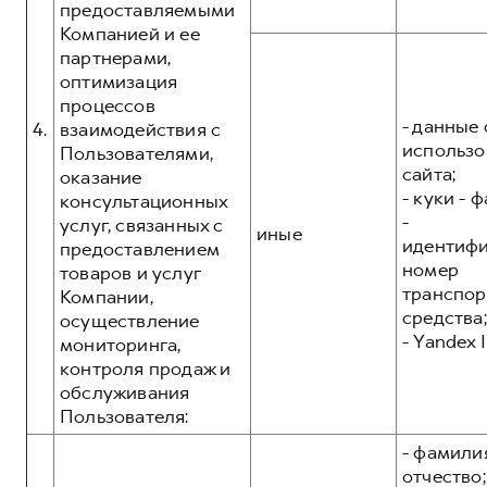
предоставляемыми
Компанией и ее
партнерами,
оптимизация
процессов
- данные 
4.
взаимодействия с
использо
Пользователями,
сайта;
оказание
- куки - 
консультационных
-
услуг, связанных с
иные
идентиф
предоставлением
номер
товаров и услуг
транспор
Компании,
средства;
осуществление
- Yandex I
мониторинга,
контроля продаж и
обслуживания
Пользователя:
- фамилия
отчество;