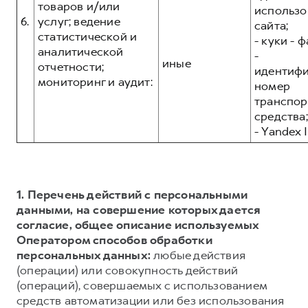
товаров и/или
использо
6.
услуг; ведение
сайта;
статистической и
- куки - 
аналитической
-
иные
отчетности;
идентиф
мониторинг и аудит:
номер
транспор
средства;
- Yandex I
1. Перечень действий с персональными
данными, на совершение которых дается
согласие, общее описание используемых
Оператором способов обработки
персональных данных:
любые действия
(операции) или совокупность действий
(операций), совершаемых с использованием
средств автоматизации или без использования