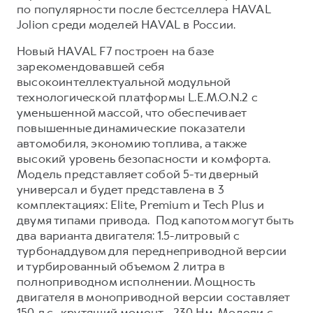
по популярности после бестселлера HAVAL
Jolion среди моделей HAVAL в России.
Новый HAVAL F7 построен на базе
зарекомендовавшей себя
высокоинтеллектуальной модульной
технологической платформы L.E.M.O.N.2 с
уменьшенной массой, что обеспечивает
повышенные динамические показатели
автомобиля, экономию топлива, а также
высокий уровень безопасности и комфорта.
Модель представляет собой 5-ти дверный
универсал и будет представлена в 3
комплектациях: Elite, Premium и Tech Plus и
двумя типами привода. Под капотом могут быть
два варианта двигателя: 1.5-литровый с
турбонаддувом для переднеприводной версии
и турбированный объемом 2 литра в
полноприводном исполнении. Мощность
двигателя в моноприводной версии составляет
150 л.с., крутящий момент - 230 Нм. Модели с