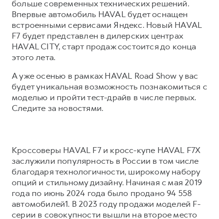
Сервис для корпоративных клиентов
больше современных технических решений.
Впервые автомобиль HAVAL будет оснащен
HAVAL Лизинг
АКСЕССУАРЫ HAVAL
встроенными сервисами Яндекс. Новый HAVAL
Автомобильные аксессуары
F7 будет представлен в дилерских центрах
HAVAL CITY, старт продаж состоится до конца
АКСЕССУАРЫ HAVAL
Коллекция CITY
этого лета.
Автомобильные аксессуары
Коллекция Базовая
А уже осенью в рамках HAVAL Road Show у вас
Коллекция CITY
Коллекция Детская
будет уникальная возможность познакомиться с
Коллекция Базовая
моделью и пройти тест-драйв в числе первых.
Следите за новостями.
Коллекция Детская
Кроссоверы HAVAL F7 и кросс-купе HAVAL F7X
заслужили популярность в России в том числе
благодаря технологичности, широкому набору
опций и стильному дизайну. Начиная с мая 2019
года по июнь 2024 года было продано 94 558
автомобилей1. В 2023 году продажи моделей F-
серии в совокупности вышли на второе место