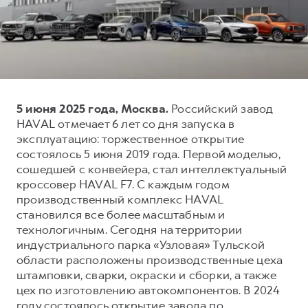
Тест-драйв
СЕРВИСНОЕ ОБСЛУЖИВАНИЕ
О дилере
Трейд-ин
Нулевое ТО
Наша команда
DARGO
DARGO X
Программа «Помощь на дороге»
Контакты
от 3 199 000 ₽
от 3 499 000 ₽
КРЕДИТ И СТРАХОВАНИЕ
Регламенты технического обслуживания
5 июня 2025 года, Москва.
Российский завод
Кредитный калькулятор
Электронный ПТС
HAVAL отмечает 6 лет со дня запуска в
Страхование
эксплуатацию: торжественное открытие
состоялось 5 июня 2019 года. Первой моделью,
Кредит
ПОДДЕРЖКА
сошедшей с конвейера, стал интеллектуальный
F7
F7X
GWM Безопасность
от 2 899 000 ₽
от 3 599 000 ₽
кроссовер HAVAL F7. С каждым годом
производственный комплекс HAVAL
КОРПОРАТИВНЫМ КЛИЕНТАМ
Гарантия HAVAL
становился все более масштабным и
Для малого бизнеса
Мобильное приложение GWM
технологичным. Сегодня на территории
Корпоративным клиентам
Программа «HAVAL Защита+»
индустриального парка «Узловая» Тульской
области расположены производственные цеха
Крупным корпоративным клиентам
Руководства по эксплуатации
штамповки, сварки, окраски и сборки, а также
POER
от 3 449 000 ₽
Система управления автопарком
Подписки
цех по изготовлению автокомпонентов. В 2024
году состоялось открытие завода по