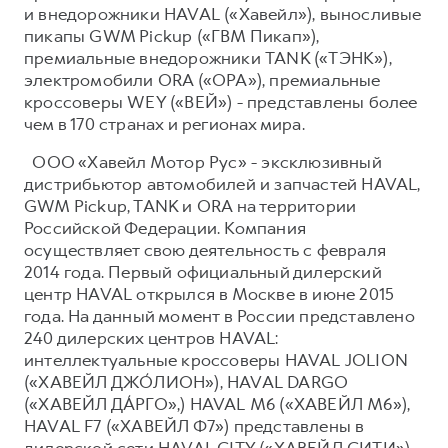
и внедорожники HAVAL («Хавейл»), выносливые
пикапы GWM Pickup («ГВМ Пикап»),
премиальные внедорожники TANK («ТЭНК»),
электромобили ORA («ОРА»), премиальные
кроссоверы WEY («ВЕЙ») - представлены более
чем в 170 странах и регионах мира.
ООО «Хавейл Мотор Рус» - эксклюзивный
дистрибьютор автомобилей и запчастей HAVAL,
GWM Pickup, TANK и ORA на территории
Российской Федерации. Компания
осуществляет свою деятельность с февраля
2014 года. Первый официальный дилерский
центр HAVAL открылся в Москве в июне 2015
года. На данный момент в России представлено
240 дилерских центров HAVAL:
интеллектуальные кроссоверы HAVAL JOLION
(«ХАВЕЙЛ ДЖО́ЛИОН»), HAVAL DARGO
(«ХАВЕЙЛ ДА́РГО»,) HAVAL М6 («ХАВЕЙЛ M6»),
HAVAL F7 («ХАВЕЙЛ Ф7») представлены в
дилерской сети HAVAL CITY («ХАВЕЙЛ СИТИ»),