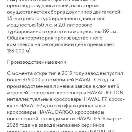
Сервис для корпоративных клиентов
производству двигателей, на котором
HAVAL Лизинг
АКСЕССУАРЫ HAVAL
осуществляется сборка двух типов двигателей:
1,5-литрового турбированного двигателя
Автомобильные аксессуары
мощностью 150 л.с. и 2,0-литрового
АКСЕССУАРЫ HAVAL
Коллекция CITY
турбированного двигателя мощностью 192 л.с.
Общая территория производственного
Автомобильные аксессуары
Коллекция Базовая
комплекса на сегодняшний день превышает
Коллекция CITY
Коллекция Детская
183 000 м².
Коллекция Базовая
Производственные вехи
Коллекция Детская
С момента открытия в 2019 году завод выпустил
более 375 000 автомобилей HAVAL. Сегодня
производственная линейка завода включает 6
моделей: городские кроссоверы HAVAL JOLION,
интеллектуальные кроссоверы HAVAL F7, кросс-
купе HAVAL F7x, высокофункциональные
кроссоверы HAVAL DARGO, кроссоверы
повышенной проходимости HAVAL H3. В марте
2025 года на заводе налажено серийное
производство нового кроссовера HAVAL H7.